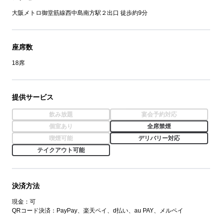
大阪メトロ御堂筋線西中島南方駅２出口 徒歩約9分
座席数
18席
提供サービス
飲み放題
宴会予約対応
個室あり
全席禁煙
喫煙可能
デリバリー対応
テイクアウト可能
決済方法
現金：可
QRコード決済：PayPay、楽天ペイ、d払い、au PAY、メルペイ