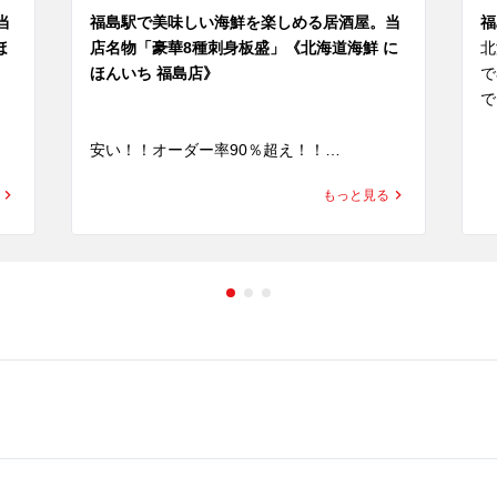
当
福島駅で美味しい海鮮を楽しめる居酒屋。当
福
ほ
店名物「豪華8種刺身板盛」《北海道海鮮 に
北
ほんいち 福島店》
で
で
安い！！オーダー率90％超え！！

北
当店名物『豪華8種刺身盛』はなんと500円
そ
もっと見る
ま
(税込550円)と破格の値段で提供しておりま
す
す。

「
さ
 他の海鮮居酒屋にはない安さとそれを感じさ
海
せないクオリティーが誇りです。

そ
また忘新年会コースも承っております。

味
り
 是非、皆様のご来店を心よりお待ちしており
ます。 

■
8
北海道海鮮 にほんいち 福島店

 ▼住所 大阪府大阪市福島区福島5-11-2

■