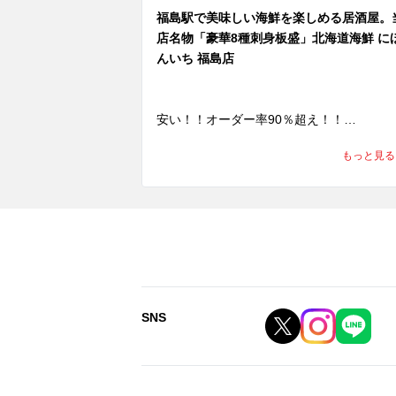
福島駅で美味しい海鮮を楽しめる居酒屋。
店名物「豪華8種刺身板盛」北海道海鮮 に
んいち 福島店
安い！！オーダー率90％超え！！

当店名物『豪華8種刺身盛』はなんと500円
もっと見る
(税込550円)と破格の値段で提供しており
す。

 他の海鮮居酒屋にはない安さとそれを感じ
せないクオリティーが誇りです。

また忘新年会コースも承っております。

 是非、皆様のご来店を心よりお待ちしてお
SNS
ます。 

北海道海鮮 にほんいち 福島店

 ▼住所 大阪府大阪市福島区福島5-11-2
