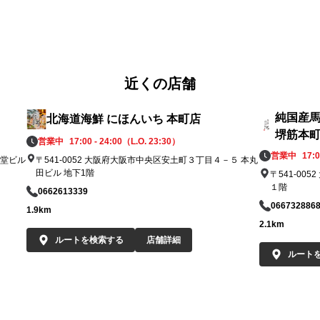
近くの店舗
純国産馬
北海道海鮮 にほんいち 本町店
堺筋本
営業中
17:00 - 24:00（L.O. 23:30）
営業中
17:0
御堂ビル
〒541-0052 大阪府大阪市中央区安土町３丁目４－５ 本丸
田ビル 地下1階
〒541-0
１階
0662613339
066732886
1.9km
2.1km
ルートを検索する
店舗詳細
ルート