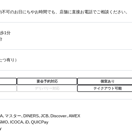
約不可のお日にちやお時間でも、店舗に直接お電話でご相談ください。
歩1分
分
たつ有り）
宴会予約対応
個室あり
デリバリー対応
テイクアウト可能
スター､DINERS､JCB､Discover､AMEX
O､ICOCA､iD､QUICPay
y