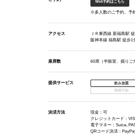
Web予約はこちら
※多人数のご予約、予
アクセス
ＪＲ東西線 新福島駅 徒
阪神本線 福島駅 徒歩1
座席数
60席（半個室、掘りご
提供サービス
飲み放題
喫煙可能
決済方法
現金：可
クレジットカード：VISA､マ
電子マネー：Suica､PASM
QRコード決済：PayPa