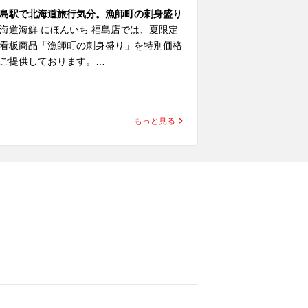
島駅で北海道旅行気分。漁師町の刺身盛り
福島駅付近で個
海道海鮮 にほんいち 福島店では、夏限定
すめ「にほんいち
看板商品「漁師町の刺身盛り」を特別価格
んいち 福島店
ご提供しております。

海道11漁港から直送される鮮魚を使用し、
ジャガイモや小
の日おすすめの旬を盛り合わせた一皿で
使用して作られ
もっと見る
。

くの人に喜ばれて
 ご来店頂いたら
遠くへ旅行には行けないけれど、美味しい
の逸品です。

鮮を楽しみたい。」

 また歓送迎会コ
んな方へ、大阪・福島で北海道旅行気分を
 是非、皆様のご
わえる7日間限定企画をご用意しました。

ます！！

開催期間

 北海道海鮮 にほん
月6日（木）～8月12日（水）

▼住所 大阪府大阪市
▼アクセス ＪＲ
漁師町の刺身盛り

 ＪＲ環状線 福島