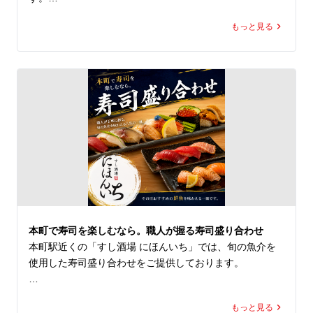
もっと見る
本場・高知で藁焼きされた鰹を使用し、藁ならではの香ば
しい香りと、鰹本来の旨みをお楽しみいただける一皿で
す。

「大阪にいながら高知旅行気分」をテーマに、この夏だけ
の特別企画をご用意しました。

本町で海鮮や寿司、日本酒を楽しみたい方は、ぜひすし酒
場 にほんいち 本町店へお越しください。

■提供期間

7月29日（水）～8月4日（火）

本町で寿司を楽しむなら。職人が握る寿司盛り合わせ
■本場・高知 藁焼き鰹のタタキ

本町駅近くの「すし酒場 にほんいち」では、旬の魚介を
750円（税込）

使用した寿司盛り合わせをご提供しております。

※1グループ1皿まで
職人が一貫ずつ丁寧に握る寿司は、その日おすすめの鮮魚
もっと見る
を味わえる人気メニューです。まぐろや白身魚など、それ