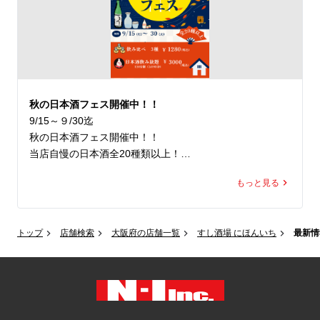
本町エリアで寿司や海鮮、日本酒を楽しみたい際は、ぜひ
すし酒場 にほんいちへお立ち寄りください。
秋の日本酒フェス開催中！！
9/15～９/30迄

秋の日本酒フェス開催中！！

当店自慢の日本酒全20種類以上！

飲みくらべセット（3種類）￥1280

もっと見る
日本酒飲み放題120分（LO90分）￥3000

美味しいお寿司と日本酒をお楽しみください。
トップ
店舗検索
大阪府の店舗一覧
すし酒場 にほんいち
最新情