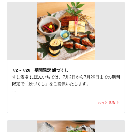
調理法ごとに異なるうなぎの美味しさを、一皿で食べ比べ
できる夏限定メニューです。

■うなぎ尽くし

2,980円（税込）

■提供期間

7月2日（木）～7月26日（日）

7/2～7/26 期間限定 鰻づくし
土用の丑の日を前に、この時期だけの味わいをぜひお楽し
すし酒場 にほんいちでは、7月2日から7月26日までの期間
みください。
限定で「鰻づくし」をご提供いたします。

うざく、ふわふわ玉子とうなぎのあて巻き、白焼・蒲焼、
もっと見る
握り3貫など、さまざまな調理法で鰻の魅力を味わえる一
皿です。

暑さが増すこれからの季節にぴったりの鰻を、ぜひご堪能
ください。
