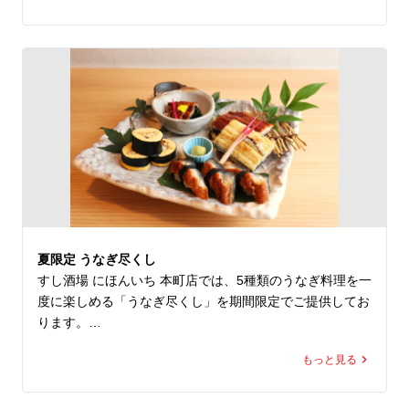
ぞれの素材の旨味を存分にお楽しみいただけます。

日本酒との相性も良く、お仕事帰りのお食事やご友人との
飲み会にもおすすめです。

本町で寿司や海鮮料理を楽しみたい方は、ぜひ「すし酒場 
にほんいち」へお越しください。
夏限定 うなぎ尽くし
すし酒場 にほんいち 本町店では、5種類のうなぎ料理を一
度に楽しめる「うなぎ尽くし」を期間限定でご提供してお
ります。

もっと見る
香ばしい蒲焼き、素材本来の旨みを楽しめる白焼き、さっ
ぱりとしたうざく、ふわふわ玉子とうなぎのあて巻き、そ
して握り寿司3貫。
