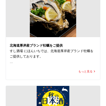
■鰻づくし

2,980円（税込）
北海道厚岸産ブランド牡蠣をご提供
すし酒場 にほんいちでは、北海道厚岸産ブランド牡蠣を
ご提供しております。

厚岸の豊かな自然環境で育った牡蠣は、濃厚でクリーミー
もっと見る
な味わいと、海の旨味をしっかり感じられるのが特徴で
す。生牡蠣ならではの瑞々しさと、ぷりっとした食感をお
楽しみいただけます。

職人が握る寿司や日本酒との相性も良く、海鮮好きの方に
もおすすめの一品です。
