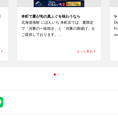
】
本町で夏が旬の真ふぐを味わうなら
✨ 
北海道海鮮 にほんいち 本町店では、夏限定
Di
で「河豚の一味焼き」と「河豚の唐揚げ」を
Fr
ご提供しております。

ux
mo
「ふぐ＝冬」というイメージがありますが、
もっと見る
真ふぐは夏から秋にかけて旬を迎える魚で
🟠
す。

Si
香ばしく焼き上げた河豚の一味焼きは、噛む
🟠
ほどに旨味が広がる一品。

A 
an
外はカリッと、中はふっくら仕上げた河豚の
m
唐揚げは、真ふぐ本来の上品な味わいを存分
🟠
にお楽しみいただけます。

Cr
it
本町で海鮮料理や季節限定メニューを楽しみ