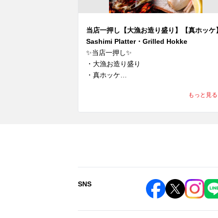
当店一押し【大漁お造り盛り】【真ホッケ
Sashimi Platter・Grilled Hokke
✨当店一押し✨

・大漁お造り盛り

・真ホッケ

もっと見る
✨ Our Top Recommendations ✨

•	Deluxe Sashimi Platter

•	Grilled Atka Mackerel

北海道直送の新鮮な海鮮を贅沢に楽しめま
す！

Enjoy the finest seafood, flown directly fro
SNS
 Hokkaido！

🦑大漁お造り盛り
