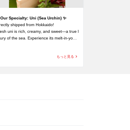
Our Specialty: Uni (Sea Urchin) ✨
✨当店一押し【
rectly shipped from Hokkaido!

【帆立】✨ Crab Om
esh uni is rich, creamy, and sweet—a true l
✨当店一押し✨

ury of the sea. Experience its melt-in-your-
・カニぶっかけだ
uth flavor!

・帆立

もっと見る
 Premium Fresh Uni Sashimi

✨Our Recommend
lky and rich, enjoyed simply as it is.

・Crab Omelet

・Scallops

 Uni Don (Sea Urchin Rice Bowl)

bowl of rice lavishly topped with fresh uni—
北海道直送の新
 unforgettable indulgence.

す！

 Uni Tempura

Enjoy the finest s
ispy outside, creamy uni inside, wrapped w
 Hokkaido！

h fragrant seaweed.

🦀カニぶっかけだ