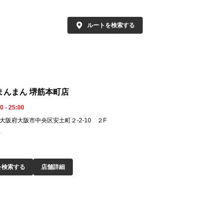
rab-Piled Dashimaki Tamago (Japanese
melet)

🍶 Looking for a
ルートを検索する
uge Assorted Sashimi Platter

a？

rilled Hokke (Atka Mackerel)

Come to Hokkaid
hi！

 All-you-can-drink party courses are also a
ilable—perfect for celebrations and gatheri
名物いくら丼・
s.

刺身など、北海
まんまん 堺筋本町店
い！

0 - 25:00
────────────

52 大阪府大阪市中央区安土町２-2-10 ２F
 Shop Info 🏮

Our specialties i
0
kkaido KaisEN Nihonichi Honmachi

rice bowl), kaisen
F Honmaruta Building, 3-4-5 Azuchimachi, 
ab, uni, oysters, 
uo-ku, Osaka

esh from Hokkai
を検索する
店舗詳細
 Access

📍本町駅から徒
 min walk from Honmachi Station

別会・宴会に最適
 min walk from Sakaisuji-Honmachi Statio
完全個室・掘り
と北海道の味覚を