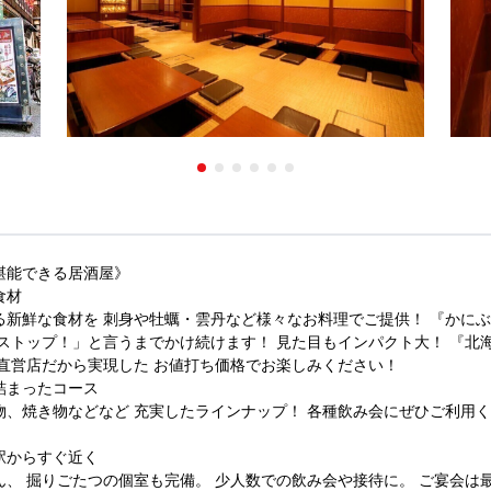
堪能できる居酒屋》
食材
る新鮮な食材を 刺身や牡蠣・雲丹など様々なお料理でご提供！ 『かにぶ
ストップ！」と言うまでかけ続けます！ 見た目もインパクト大！ 『北
社直営店だから実現した お値打ち価格でお楽しみください！
詰まったコース
物、焼き物などなど 充実したラインナップ！ 各種飲み会にぜひご利用く
駅からすぐ近く
、 掘りごたつの個室も完備。 少人数での飲み会や接待に。 ご宴会は最