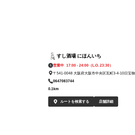
🍶 Looking for an izakaya in Honmachi, O
a？

Come to Hokkaido KaisEN Nihonichi Hon
hi！

名物いくら丼・海鮮丼・カニ・ウニ・牡蠣
刺身など、北海道直送の新鮮な海鮮が勢ぞ
すし酒場 にほんいち
い！

営業中
17:00 - 24:00（L.O. 23:30）
〒541-0048 大阪府大阪市中央区瓦町3-4-10日宝
Our specialties include ikura don (salmon r
0647083744
rice bowl), kaisen don (seafood rice bowl), 
ab, uni, oysters, and sashimi – all delivered
0.1km
esh from Hokkaido！

ルートを検索する
店舗詳細
📍本町駅から徒歩2分の駅近で、歓迎会・
別会・宴会に最適。

完全個室・掘りごたつ席も完備で、ゆった
と北海道の味覚を堪能できます。
