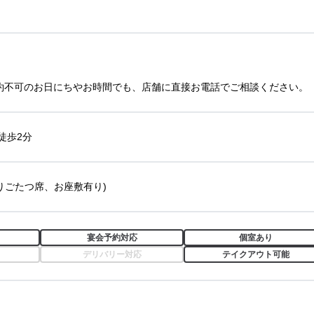
約不可のお日にちやお時間でも、店舗に直接お電話でご相談ください。
徒歩2分
掘りごたつ席、お座敷有り)
宴会予約対応
個室あり
デリバリー対応
テイクアウト可能