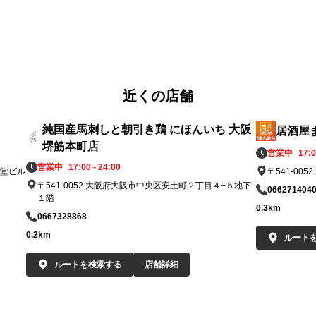
・C
sak
 o
・H
mac
・G
🎉
近くの店舗
・
va
ろ
ng
純国産馬刺しと朝引き鶏 にほんいち 大阪
居酒屋
堺筋本町店
営業中
17:0
─
営業中
17:00 - 24:00
御堂ビル
〒541-00
oe 
🏮
〒541-0052 大阪府大阪市中央区安土町２丁目４−５地下
cr
066271404
Ho
１階
 fr
B1
0.3km
0667328868
Ch
0.2km
ルート
送
🚉
ルートを検索する
店舗詳細
・2
り
・5
n
