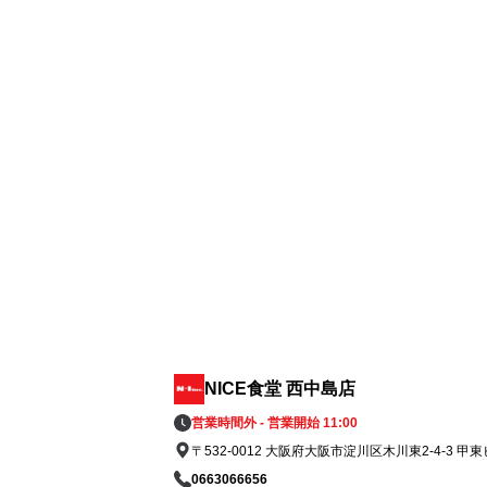
・馬生レバー刺し

・桜ユッケ

・馬肉タタキ

・馬肉ハンバーグ

・ステーキ

その他、定番居酒屋メニュー、焼きそば、
肉のカレーなど

ジャパニーズウィスキーも多数品揃えし、
リンクも豊富です。

もちろん飲み放題もあります。

阪急十三駅西口から徒歩3分

と駅近くの居酒屋で便利な飲食店です

。

インボイス対応店舗です！

NICE食堂 西中島店
店内、喫煙不可です。

テーブル席や掘りごたつ席、個室もござい
営業時間外 - 営業開始 11:00
す。

〒532-0012 大阪府大阪市淀川区木川東2-4-3 甲東
横並びやワンフロアで20名、さらに30名
0663066656