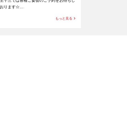
王十三では各種ご宴会のご予約をお待ちし
馬王十三では各
おります☆

ております☆

んと言っても馬肉の食べ飲み放題が大人
なんと言っても
もっと見る
！

気！

スパ抜群でお腹いっぱい馬肉を堪能できま
コスパ抜群でお
よー♪

すよー♪

名〜最大60名迄

2名〜最大60名迄

だまだご予約お受付できますので皆様お越
まだまだご予約
ください！

しください！

↓

↓↓↓

舗情報

店舗情報

↓

↓↓↓

衆馬肉酒場馬王　十三店

大衆馬肉酒場馬王
希少な純国産馬肉が食べられる馬肉専門居
超希少な純国産
屋

酒屋

馬刺し

・馬刺し
