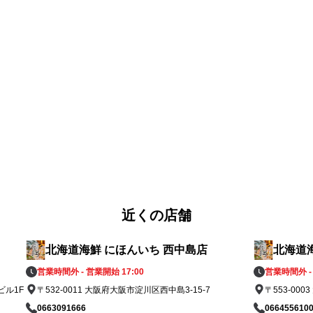
・馬生レバー刺し

・
・桜ユッケ

・
・馬肉タタキ

・
・馬肉ハンバーグ

・
・ステーキ

・
馬
その他、定番居酒屋メニュー、焼きそば、馬
そ
肉のカレーなど

肉
ド
ジャパニーズウィスキーも多数品揃えし、ド
ジ
リンクも豊富です。

リ
もちろん飲み放題もあります。

も
阪急十三駅西口から徒歩3分

阪
と駅近くの居酒屋で便利な飲食店です

と
近くの店舗
。

。

インボイス対応店舗です！

イ
北海道海鮮 にほんいち 西中島店
北海道
店内、喫煙不可です。

店
ま
テーブル席や掘りごたつ席、個室もございま
テ
営業時間外 - 営業開始 17:00
営業時間外 - 
す。

す
ビル1F
〒532-0011 大阪府大阪市淀川区西中島3-15-7
〒553-0
以上
横並びやワンフロアで20名、さらに30名以上
横
0663091666
066455610