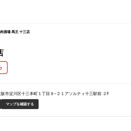
肉酒場 馬王 十三店
店
ら
大阪府大阪市淀川区十三本町１丁目９−２１アソルティ十三駅前 ２F
マップを確認する