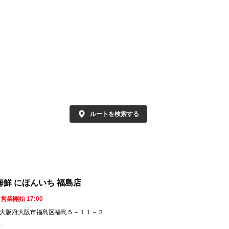
馬生レバー刺し

・馬生レバー刺し
桜ユッケ

・桜ユッケ

馬肉タタキ

・馬肉タタキ

馬肉ハンバーグ

・馬肉ハンバーグ
ステーキ

・ステーキ

の他、定番居酒屋メニュー、焼きそば、馬
その他、定番居
のカレーなど

肉のカレーなど

ャパニーズウィスキーも多数品揃えし、ド
ジャパニーズウ
ンクも豊富です。

リンクも豊富です
ルートを検索する
ちろん飲み放題もあります。

もちろん飲み放題
急十三駅西口から徒歩3分

阪急十三駅西口か
駅近くの居酒屋で便利な飲食店です

と駅近くの居酒屋
。

ンボイス対応店舗です！

インボイス対応店
海鮮 にほんいち 福島店
内、喫煙不可です。

店内、喫煙不可で
ーブル席や掘りごたつ席、個室もございま
テーブル席や掘
営業開始 17:00
。

す。

003 大阪府大阪市福島区福島５－１１－２
並びやワンフロアで20名、さらに30名以上
横並びやワンフロ
0