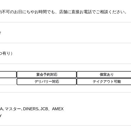
約不可のお日にちやお時間でも、店舗に直接お電話でご相談ください。
分
つ有り）
宴会予約対応
個室あり
デリバリー対応
テイクアウト可能
､マスター､DINERS､JCB、AMEX
y