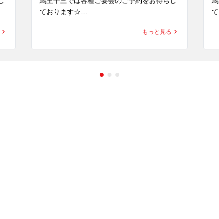
し
馬王十三では各種ご宴会のご予約をお待ちし
馬
ております☆

て
なんと言っても馬肉の食べ飲み放題が大人
な
もっと見る
気！

気
ま
コスパ抜群でお腹いっぱい馬肉を堪能できま
コ
すよー♪

す
2名〜最大60名迄

2
越
まだまだご予約お受付できますので皆様お越
ま
しください！

し
↓↓↓

↓↓
店舗情報

店
↓↓↓

↓↓
大衆馬肉酒場馬王　十三店

大
居
超希少な純国産馬肉が食べられる馬肉専門居
超
酒屋

酒
・馬刺し

・