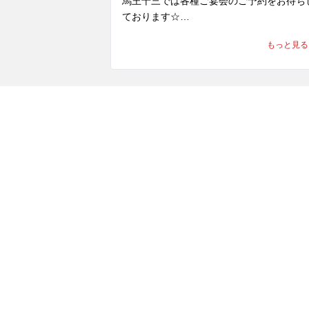
馬王十三では各種ご宴会のご予約をお待ち
ております☆

なんと言っても馬肉の食べ飲み放題が大人
もっと見る
気！

コスパ抜群でお腹いっぱい馬肉を堪能でき
すよー♪

2名〜最大60名迄

まだまだご予約お受付できますので皆様お
しください！

↓↓↓

店舗情報

↓↓↓

大衆馬肉酒場馬王　十三店

超希少な純国産馬肉が食べられる馬肉専門
酒屋

・馬刺し
