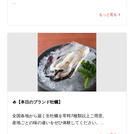
7+ kinds of fresh oysters daily.
ご来店の記念に、

もっと見る
ぜひ写真付きレビューお待ちしております✨

🇬🇧

🐟 Enjoy our signature sashimi platter!

We would love to see your photos and reviews on Googl
e.

📍 牡蠣と海鮮にほんいち堺筋本町店

🚉 堺筋本町駅すぐ

🦪 全国各地のブランド生牡蠣 常時7種類以上

🐟 旬魚7種以上の豪快刺身盛りが名物

🍲 牡蠣鍋・海鮮料理も豊富

🍶 宴会・接待・飲み会歓迎

🦪【本日のブランド牡蠣】
🇬🇧 English Info

全国各地から届く生牡蠣を常時7種類以上ご用意。

Premium oyster & seafood restaurant in Sakaisuji-Homm
産地ごとの味の違いをぜひ体験してください。

achi, Osaka.

7+ kinds of fresh oysters daily.