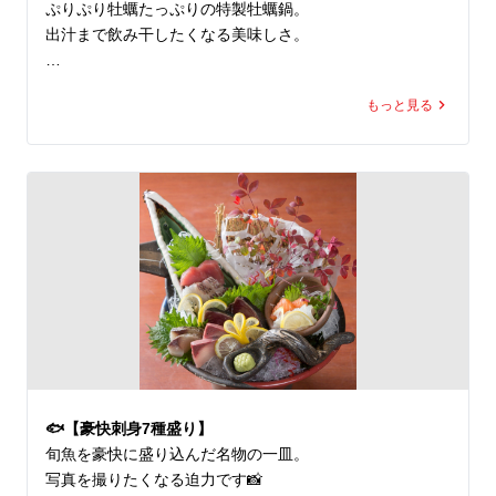
ぷりぷり牡蠣たっぷりの特製牡蠣鍋。

Premium oyster & seafood restaurant in Sakaisuji-Homm
出汁まで飲み干したくなる美味しさ。

achi, Osaka.

7+ kinds of fresh oysters daily.
「〆は何が良かった？」

もっと見る
ぜひレビューで教えてください🙏

🇬🇧

🍲 Our oyster hot pot is rich and comforting.

Share your experience on Google Reviews!

📍 牡蠣と海鮮にほんいち堺筋本町店

🚉 堺筋本町駅すぐ

🦪 全国各地のブランド生牡蠣 常時7種類以上

🐟 旬魚7種以上の豪快刺身盛りが名物

🍲 牡蠣鍋・海鮮料理も豊富

🍶 宴会・接待・飲み会歓迎

🐟【豪快刺身7種盛り】
🇬🇧 English Info

旬魚を豪快に盛り込んだ名物の一皿。

Premium oyster & seafood restaurant in Sakaisuji-Homm
写真を撮りたくなる迫力です📸

achi, Osaka.
