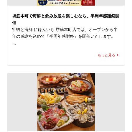
🇬🇧 English Info

堺筋本町で海鮮と飲み放題を楽しむなら。半周年感謝祭開
Premium oyster & seafood restaurant in Sakaisuji-Homm
催
achi, Osaka.

牡蠣と海鮮 にほんいち 堺筋本町店では、オープンから半
7+ kinds of fresh oysters daily.
年の感謝を込めて「半周年感謝祭」を開催いたします。

第1弾では、スタンダード・プラス・プレミアムの飲み放
もっと見る
題全3プランを期間限定で半額にてご提供。

北海道をはじめ全国各地から届く旬の海鮮料理とともに、
お好みに合わせた飲み放題プランをお楽しみいただけま
す。

仕事帰りのお食事や会社宴会、ご友人との飲み会など、こ
の夏のさまざまなシーンにぜひご利用ください。

■開催期間

8月1日（土）～8月31日（月）
