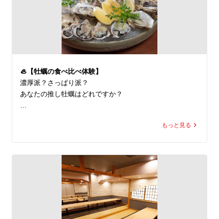
🦪 全国各地のブランド生牡蠣 常時7種類以上

🐟 旬魚7種以上の豪快刺身盛りが名物

🍲 牡蠣鍋・海鮮料理も豊富

🍶 宴会・接待・飲み会歓迎

🇬🇧 English Info

🦪【牡蠣の食べ比べ体験】
Premium oyster & seafood restaurant in Sakaisuji-Homm
濃厚派？さっぱり派？

achi, Osaka.

あなたの推し牡蠣はどれですか？

7+ kinds of fresh oysters daily.

ぜひGoogleレビューで教えてください✨

⸻
もっと見る
🇬🇧

🦪 Which oyster was your favorite?

Let us know in your Google review!

📍 牡蠣と海鮮にほんいち堺筋本町店

🚉 堺筋本町駅すぐ

🦪 全国各地のブランド生牡蠣 常時7種類以上

🐟 旬魚7種以上の豪快刺身盛りが名物
