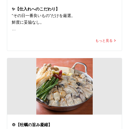
※金曜日・祝前日は対象外

✨【仕入れへのこだわり】
※フード2品以上のご注文必須

“その日一番良いもの”だけを厳選。

※QRコード読み込み必須
鮮度に妥協なし。

ご満足いただけたら、

もっと見る
その一言が私たちの励みになります⭐

🇬🇧

✨ We focus on freshness every day.

Your review helps us grow!

📍 牡蠣と海鮮にほんいち堺筋本町店

🚉 堺筋本町駅すぐ

🦪 全国各地のブランド生牡蠣 常時7種類以上

🐟 旬魚7種以上の豪快刺身盛りが名物

🍲 牡蠣鍋・海鮮料理も豊富

🍶 宴会・接待・飲み会歓迎

🍲【牡蠣の旨み凝縮】
🇬🇧 English Info
