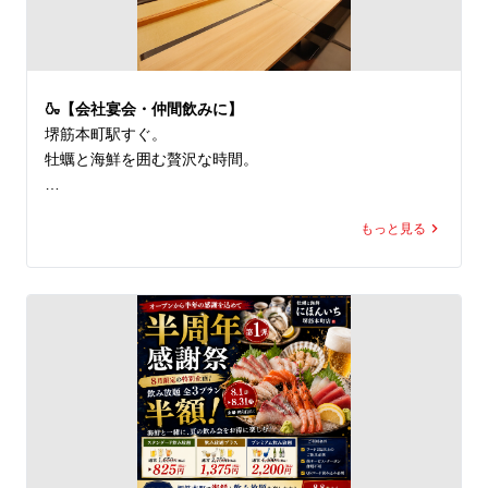
🍲 牡蠣鍋・海鮮料理も豊富

🍶 宴会・接待・飲み会歓迎

🍶【会社宴会・仲間飲みに】
🇬🇧 English Info

堺筋本町駅すぐ。

Premium oyster & seafood restaurant in Sakaisuji-Homm
牡蠣と海鮮を囲む贅沢な時間。

achi, Osaka.

7+ kinds of fresh oysters daily.
幹事様、ぜひ率直なご感想をお待ちしております🙇‍♂️

もっと見る
🇬🇧

🍶 Perfect for group dinners.

Organizers, please leave us your honest review!

📍 牡蠣と海鮮にほんいち堺筋本町店

🚉 堺筋本町駅すぐ

🦪 全国各地のブランド生牡蠣 常時7種類以上

🐟 旬魚7種以上の豪快刺身盛りが名物

🍲 牡蠣鍋・海鮮料理も豊富

🍶 宴会・接待・飲み会歓迎
