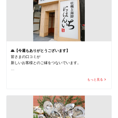
🦪 We serve 7+ kinds of fresh oysters daily.

Tell us your favorite in a Google review!

📍 牡蠣と海鮮にほんいち堺筋本町店

🚉 堺筋本町駅すぐ

🦪 全国各地のブランド生牡蠣 常時7種類以上

🐟 旬魚7種以上の豪快刺身盛りが名物

🍲 牡蠣鍋・海鮮料理も豊富

🙏【今週もありがとうございます】
🍶 宴会・接待・飲み会歓迎

皆さまの口コミが

新しいお客様とのご縁をつないでいます。

🇬🇧 English Info

Premium oyster & seafood restaurant in Sakaisuji-Homm
ご来店の際はぜひ感想をお聞かせください⭐

achi, Osaka.

もっと見る
7+ kinds of fresh oysters daily.
🇬🇧

🙏 Thank you for visiting us.

Your Google review means a lot to us!

📍 牡蠣と海鮮にほんいち堺筋本町店

🚉 堺筋本町駅すぐ
