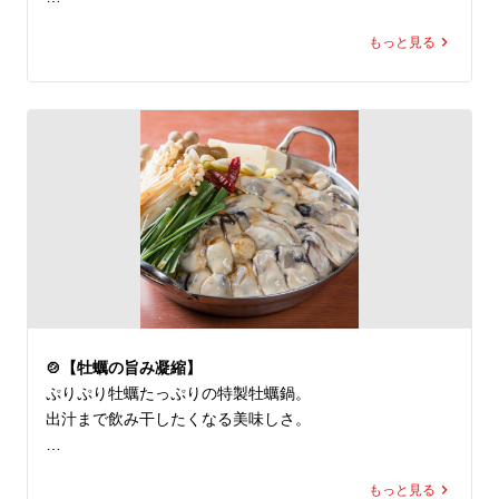
ご満足いただけたら、

もっと見る
その一言が私たちの励みになります⭐

🇬🇧

✨ We focus on freshness every day.

Your review helps us grow!

📍 牡蠣と海鮮にほんいち堺筋本町店

🚉 堺筋本町駅すぐ

🦪 全国各地のブランド生牡蠣 常時7種類以上

🐟 旬魚7種以上の豪快刺身盛りが名物

🍲 牡蠣鍋・海鮮料理も豊富

🍶 宴会・接待・飲み会歓迎

🍲【牡蠣の旨み凝縮】
🇬🇧 English Info

ぷりぷり牡蠣たっぷりの特製牡蠣鍋。

Premium oyster & seafood restaurant in Sakaisuji-Homm
出汁まで飲み干したくなる美味しさ。

achi, Osaka.

7+ kinds of fresh oysters daily.
「〆は何が良かった？」

もっと見る
ぜひレビューで教えてください🙏
