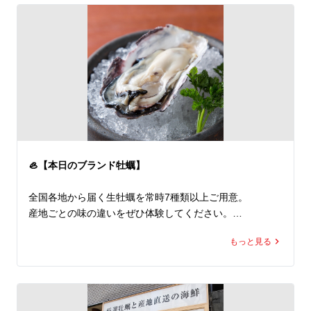
🐟 Enjoy our signature sashimi platter!

We would love to see your photos and reviews on Googl
e.

📍 牡蠣と海鮮にほんいち堺筋本町店

🚉 堺筋本町駅すぐ

🦪 全国各地のブランド生牡蠣 常時7種類以上

🐟 旬魚7種以上の豪快刺身盛りが名物

🍲 牡蠣鍋・海鮮料理も豊富

🍶 宴会・接待・飲み会歓迎

🦪【本日のブランド牡蠣】
🇬🇧 English Info

全国各地から届く生牡蠣を常時7種類以上ご用意。

Premium oyster & seafood restaurant in Sakaisuji-Homm
産地ごとの味の違いをぜひ体験してください。

achi, Osaka.

7+ kinds of fresh oysters daily.
もっと見る
「今日はどの牡蠣が一番好みでしたか？」

ぜひ感想をGoogle口コミで教えていただけると嬉しいで
す🙏✨

🇬🇧
