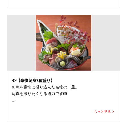
🇬🇧

🍲 Our oyster hot pot is rich and comforting.

Share your experience on Google Reviews!

📍 牡蠣と海鮮にほんいち堺筋本町店

🚉 堺筋本町駅すぐ

🦪 全国各地のブランド生牡蠣 常時7種類以上

🐟 旬魚7種以上の豪快刺身盛りが名物

🍲 牡蠣鍋・海鮮料理も豊富

🍶 宴会・接待・飲み会歓迎

🐟【豪快刺身7種盛り】
🇬🇧 English Info

旬魚を豪快に盛り込んだ名物の一皿。

Premium oyster & seafood restaurant in Sakaisuji-Homm
写真を撮りたくなる迫力です📸

achi, Osaka.

7+ kinds of fresh oysters daily.
ご来店の記念に、

もっと見る
ぜひ写真付きレビューお待ちしております✨

🇬🇧
